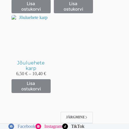
Sellel
Sellel
Lisa
Lisa
kuni
tootel
tootel
ostukorvi
ostukorvi
3,80 €
on
on
mitu
mitu
varianti.
varianti.
Valikuid
Valikuid
saab
saab
teha
teha
tootelehel.
tootelehel.
Jõuluehete
karp
Hinnavahemik:
6,50
€
–
10,40
€
6,50 €
Sellel
Lisa
kuni
tootel
ostukorvi
10,40 €
on
mitu
varianti.
Valikuid
saab
teha
JÄRGMINE
tootelehel.
Facebook
Instagram
TikTok