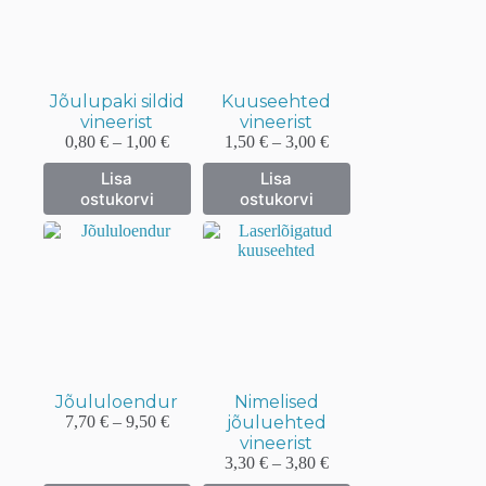
teha
teha
tootelehel.
tootelehel.
Jõulupaki sildid
Kuuseehted
vineerist
vineerist
Hinnavahemik:
Hinnavahemik:
0,80
€
–
1,00
€
1,50
€
–
3,00
€
0,80 €
1,50 €
Sellel
Sellel
Lisa
Lisa
kuni
kuni
tootel
tootel
ostukorvi
ostukorvi
1,00 €
3,00 €
on
on
mitu
mitu
varianti.
varianti.
Valikuid
Valikuid
saab
saab
teha
teha
tootelehel.
tootelehel.
Jõululoendur
Nimelised
Hinnavahemik:
7,70
€
–
9,50
€
jõuluehted
7,70 €
vineerist
kuni
Hinnavahemik:
3,30
€
–
3,80
€
9,50 €
3,30 €