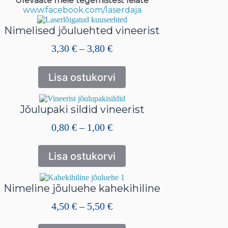
Ülevaate meie tegemistest leiate
www.facebook.com/laserdaja
Nimelised jõuluehted vineerist
Hinnavahemik:
3,30
€
–
3,80
€
3,30 €
kuni
Lisa ostukorvi
3,80 €
Jõulupaki sildid vineerist
Hinnavahemik:
0,80
€
–
1,00
€
0,80 €
kuni
Lisa ostukorvi
1,00 €
Nimeline jõuluehe kahekihiline
Hinnavahemik:
4,50
€
–
5,50
€
4,50 €