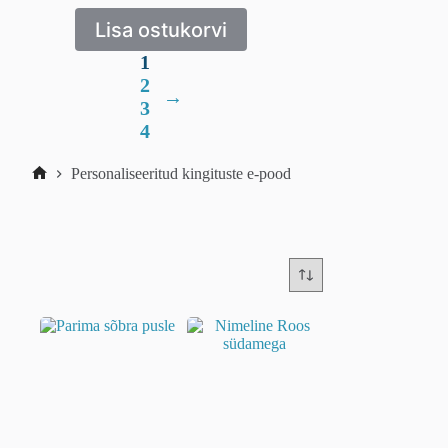
Lisa ostukorvi
1
2
→
3
4
Personaliseeritud kingituste e-pood
Home