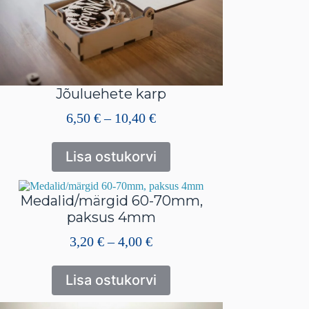
Jõuluehete karp
Hinnavahemik:
6,50
€
–
10,40
€
6,50 €
kuni
Lisa ostukorvi
10,40 €
Medalid/märgid 60-70mm,
paksus 4mm
Hinnavahemik:
3,20
€
–
4,00
€
3,20 €
kuni
Lisa ostukorvi
4,00 €