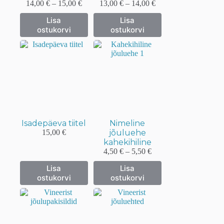
Hinnavahemik:
Hinnavahemik:
14,00
€
–
15,00
€
13,00
€
–
14,00
€
14,00 €
13,00 €
Sellel
Sellel
Lisa
Lisa
kuni
kuni
tootel
tootel
ostukorvi
ostukorvi
15,00 €
14,00 €
on
on
mitu
mitu
varianti.
varianti.
Valikuid
Valikuid
saab
saab
teha
teha
tootelehel.
tootelehel.
Isadepäeva tiitel
Nimeline
15,00
€
jõuluehe
kahekihiline
Hinnavahemik:
4,50
€
–
5,50
€
4,50 €
Sellel
Sellel
Lisa
Lisa
kuni
tootel
tootel
ostukorvi
ostukorvi
5,50 €
on
on
mitu
mitu
varianti.
varianti.
Valikuid
Valikuid
saab
saab