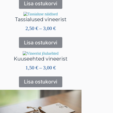
kuni
Lisa ostukorvi
5,50 €
Tassialused vineerist
Hinnavahemik:
2,50
€
–
3,00
€
2,50 €
kuni
Lisa ostukorvi
3,00 €
Kuuseehted vineerist
Hinnavahemik:
1,50
€
–
3,00
€
1,50 €
kuni
Lisa ostukorvi
3,00 €