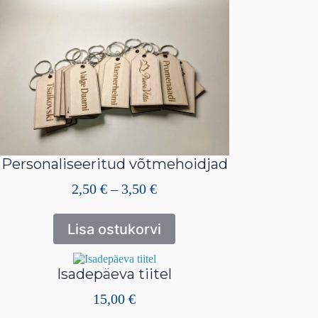
Personaliseeritud võtmehoidjad
Hinnavahemik:
2,50
€
–
3,50
€
2,50 €
kuni
Lisa ostukorvi
3,50 €
Isadepäeva tiitel
15,00
€