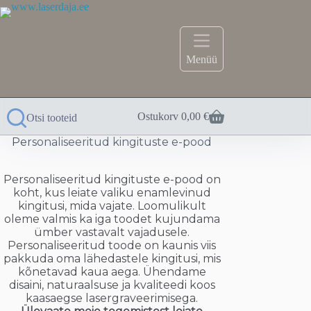
Skip
to
content
Menüü
Ostukorv
0,00
€
Otsi tooteid
Personaliseeritud kingituste e-pood
Personaliseeritud kingituste e-pood on
koht, kus leiate valiku enamlevinud
kingitusi, mida vajate. Loomulikult
oleme valmis ka iga toodet kujundama
ümber vastavalt vajadusele.
Personaliseeritud toode on kaunis viis
pakkuda oma lähedastele kingitusi, mis
kõnetavad kaua aega. Ühendame
disaini, naturaalsuse ja kvaliteedi koos
kaasaegse lasergraveerimisega.