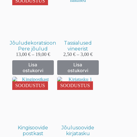
SOODUSTUS
Valikuid
Valikuid
saab
saab
teha
teha
tootelehel.
tootelehel.
Jõuludekoratsioon
Tassialused
Pere jõulud
vineerist
Hinnavahemik:
Hinnavahemik:
13,00
€
–
19,00
€
2,50
€
–
3,00
€
13,00 €
2,50 €
Sellel
Sellel
Lisa
Lisa
kuni
kuni
tootel
tootel
ostukorvi
ostukorvi
19,00 €
3,00 €
on
on
mitu
mitu
varianti.
varianti.
SOODUSTUS
SOODUSTUS
Valikuid
Valikuid
saab
saab
teha
teha
tootelehel.
tootelehel.
Kingisoovide
Jõulusoovide
postkast
kirjatasku