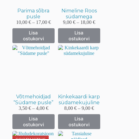
Parima sõbra
Nimeline Roos
pusle
südamega
Hinnavahemik:
Hinnavahemik:
10,00
€
–
17,00
€
9,00
€
–
18,00
€
10,00 €
9,00 €
Sellel
Sellel
Lisa
Lisa
kuni
kuni
tootel
tootel
ostukorvi
ostukorvi
17,00 €
18,00 €
on
on
mitu
mitu
varianti.
varianti.
Valikuid
Valikuid
saab
saab
teha
teha
tootelehel.
tootelehel.
Võtmehoidjad
Kinkekaardi karp
“Südame pusle”
südamekujuline
Hinnavahemik:
Hinnavahemik:
3,50
€
–
4,00
€
8,00
€
–
9,00
€
3,50 €
8,00 €
Sellel
Sellel
Lisa
Lisa
kuni
kuni
tootel
tootel
ostukorvi
ostukorvi
4,00 €
9,00 €
on
on
mitu
mitu
varianti.
varianti.