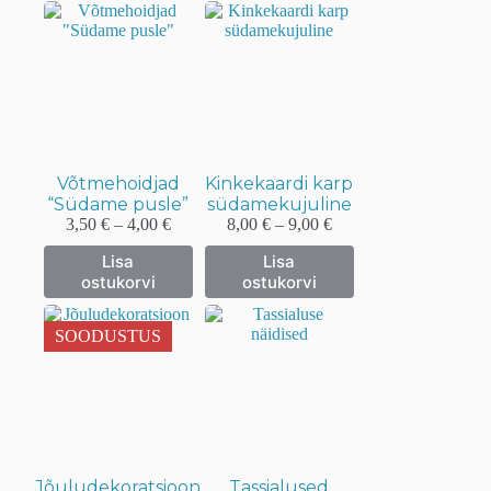
mitu
mitu
varianti.
varianti.
Valikuid
Valikuid
saab
saab
teha
teha
tootelehel.
tootelehel.
Võtmehoidjad
Kinkekaardi karp
“Südame pusle”
südamekujuline
Hinnavahemik:
Hinnavahemik:
3,50
€
–
4,00
€
8,00
€
–
9,00
€
3,50 €
8,00 €
Sellel
Sellel
Lisa
Lisa
kuni
kuni
tootel
tootel
ostukorvi
ostukorvi
4,00 €
9,00 €
on
on
mitu
mitu
varianti.
varianti.
SOODUSTUS
Valikuid
Valikuid
saab
saab
teha
teha
tootelehel.
tootelehel.
Jõuludekoratsioon
Tassialused