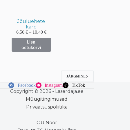
tootelehel.
tootelehel.
Jõuluehete
karp
Hinnavahemik:
6,50
€
–
10,40
€
6,50 €
Sellel
Lisa
kuni
tootel
ostukorvi
10,40 €
on
mitu
varianti.
Valikuid
saab
teha
JÄRGMINE
tootelehel.
Facebook
Instagram
TikTok
Copyright © 2026 - Laserdaja.ee
Müügitingimused
Privaatsuspoliitika
OÜ Noor