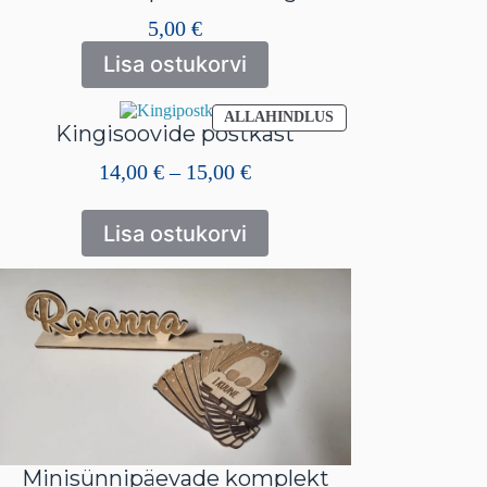
5,00
€
Lisa ostukorvi
SOODUSMÜÜGIS
ALLAHINDLUS
Kingisoovide postkast
TOODE
Hinnavahemik:
14,00
€
–
15,00
€
14,00 €
kuni
Lisa ostukorvi
15,00 €
Minisünnipäevade komplekt