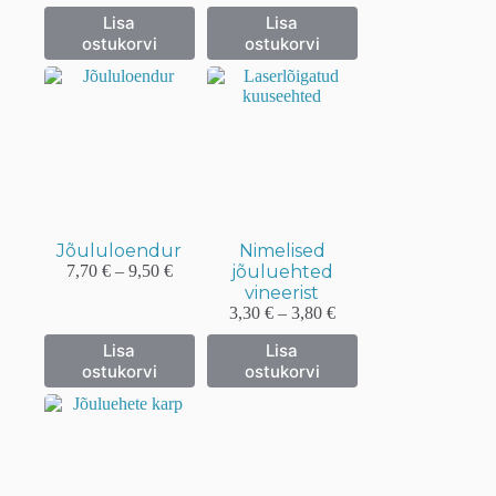
0,80 €
1,50 €
Sellel
Sellel
Lisa
Lisa
kuni
kuni
tootel
tootel
ostukorvi
ostukorvi
1,00 €
3,00 €
on
on
mitu
mitu
varianti.
varianti.
Valikuid
Valikuid
saab
saab
teha
teha
tootelehel.
tootelehel.
Jõululoendur
Nimelised
Hinnavahemik:
7,70
€
–
9,50
€
jõuluehted
7,70 €
vineerist
kuni
Hinnavahemik:
3,30
€
–
3,80
€
9,50 €
3,30 €
Sellel
Sellel
Lisa
Lisa
kuni
tootel
tootel
ostukorvi
ostukorvi
3,80 €
on
on
mitu
mitu
varianti.
varianti.
Valikuid
Valikuid
saab
saab
teha
teha