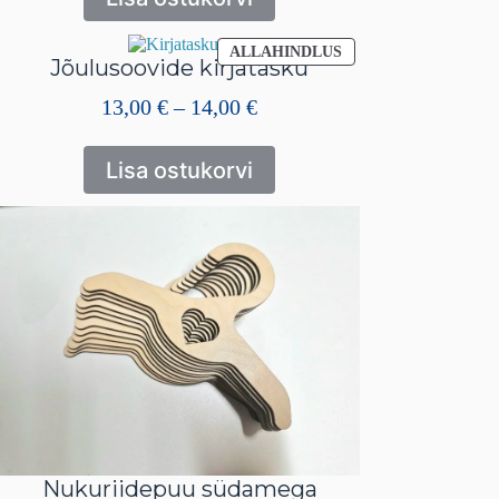
SOODUSMÜÜGIS
ALLAHINDLUS
Jõulusoovide kirjatasku
TOODE
Hinnavahemik:
13,00
€
–
14,00
€
13,00 €
kuni
Lisa ostukorvi
14,00 €
Nukuriidepuu südamega