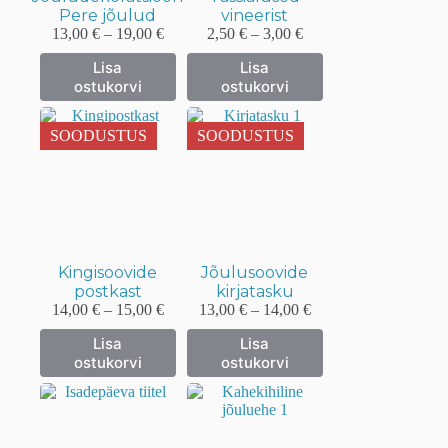
Pere jõulud
vineerist
Hinnavahemik:
Hinnavahemik:
13,00
€
–
19,00
€
2,50
€
–
3,00
€
13,00 €
2,50 €
Sellel
Sellel
Lisa
Lisa
kuni
kuni
tootel
tootel
ostukorvi
ostukorvi
19,00 €
3,00 €
on
on
mitu
mitu
varianti.
varianti.
SOODUSTUS
SOODUSTUS
Valikuid
Valikuid
saab
saab
teha
teha
tootelehel.
tootelehel.
Kingisoovide
Jõulusoovide
postkast
kirjatasku
Hinnavahemik:
Hinnavahemik:
14,00
€
–
15,00
€
13,00
€
–
14,00
€
14,00 €
13,00 €
Sellel
Sellel
Lisa
Lisa
kuni
kuni
tootel
tootel
ostukorvi
ostukorvi
15,00 €
14,00 €
on
on
mitu
mitu
varianti.
varianti.
Valikuid
Valikuid
saab
saab