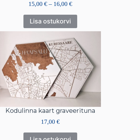
Hinnavahemik:
15,00
€
–
16,00
€
15,00 €
kuni
Lisa ostukorvi
16,00 €
Kodulinna kaart graveerituna
17,00
€
Lisa ostukorvi