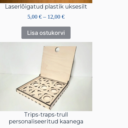
Laserlõigatud plastik uksesilt
Hinnavahemik:
5,00
€
–
12,00
€
5,00 €
kuni
Lisa ostukorvi
12,00 €
Trips-traps-trull
personaliseeritud kaanega