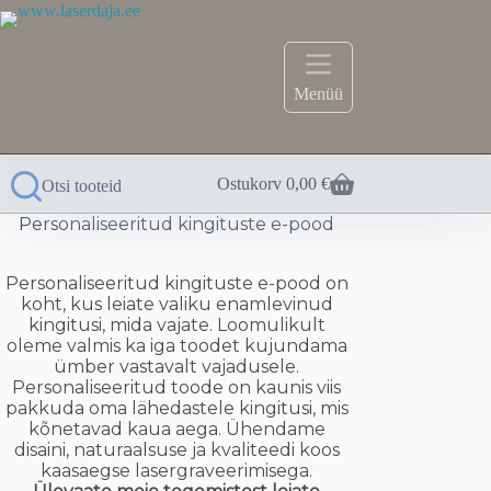
Skip
to
content
Menüü
Ostukorv
0,00
€
Otsi tooteid
Personaliseeritud kingituste e-pood
Personaliseeritud kingituste e-pood on
koht, kus leiate valiku enamlevinud
kingitusi, mida vajate. Loomulikult
oleme valmis ka iga toodet kujundama
ümber vastavalt vajadusele.
Personaliseeritud toode on kaunis viis
pakkuda oma lähedastele kingitusi, mis
kõnetavad kaua aega. Ühendame
disaini, naturaalsuse ja kvaliteedi koos
kaasaegse lasergraveerimisega.