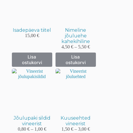
teha
teha
tootelehel.
tootelehel.
Isadepäeva tiitel
Nimeline
15,00
€
jõuluehe
kahekihiline
Hinnavahemik:
4,50
€
–
5,50
€
4,50 €
Sellel
Sellel
Lisa
Lisa
kuni
tootel
tootel
ostukorvi
ostukorvi
5,50 €
on
on
mitu
mitu
varianti.
varianti.
Valikuid
Valikuid
saab
saab
teha
teha
tootelehel.
tootelehel.
Jõulupaki sildid
Kuuseehted
vineerist
vineerist
Hinnavahemik:
Hinnavahemik:
0,80
€
–
1,00
€
1,50
€
–
3,00
€