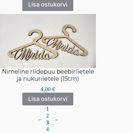
Lisa ostukorvi
Nimeline riidepuu beebiriietele
ja nukuriietele (15cm)
4,00
€
Lisa ostukorvi
1
2
→
←
3
4