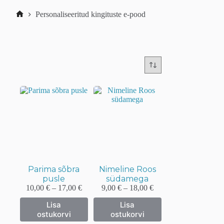
Personaliseeritud kingituste e-pood
Home
Parima sõbra
Nimeline Roos
pusle
südamega
Hinnavahemik:
Hinnavahemik:
10,00
€
–
17,00
€
9,00
€
–
18,00
€
10,00 €
9,00 €
Sellel
Sellel
Lisa
Lisa
kuni
kuni
tootel
tootel
ostukorvi
ostukorvi
17,00 €
18,00 €
on
on