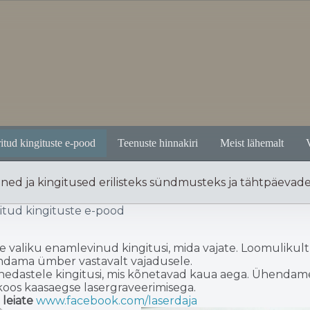
itud kingituste e-pood
Teenuste hinnakiri
Meist lähemalt
ened ja kingitused erilisteks sündmusteks ja tähtpäevad
itud kingituste e-pood
te valiku enamlevinud kingitusi, mida vajate. Loomulikul
undama ümber vastavalt vajadusele.
hedastele kingitusi, mis kõnetavad kaua aega. Ühendame 
 koos kaasaegse lasergraveerimisega.
 leiate
www.facebook.com/laserdaja