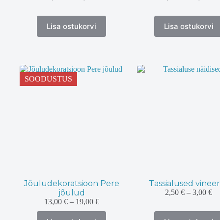
10,00 €
9
kuni
k
Sellel
Sellel
17,00 €
1
Lisa ostukorvi
Lisa ostukorvi
tootel
tootel
on
on
mitu
mitu
varianti.
varianti.
Valikuid
Valikuid
saab
saab
SOODUSTUS
teha
teha
tootelehel.
tootelehel.
Jõuludekoratsioon Pere
Tassialused vineer
Hi
jõulud
2,50
€
–
3,00
€
2,
Hinnavahemik:
13,00
€
–
19,00
€
ku
13,00 €
Sellel
Sellel
3,
kuni