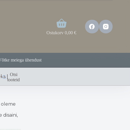
Ostukorv
0,00
€
Võtke meiega ühendust
Otsi
eks |
tooteid
t oleme
disaini,