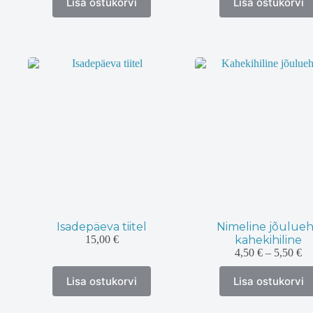
Lisa ostukorvi
Lisa ostukorvi
tootel
tootel
19,00 €
on
on
mitu
mitu
varianti.
varianti.
Valikuid
Valikuid
saab
saab
teha
teha
tootelehel.
tootelehel.
Isadepäeva tiitel
Nimeline jõulue
15,00
€
kahekihiline
Hi
4,50
€
–
5,50
€
4,
Sellel
Sellel
ku
Lisa ostukorvi
Lisa ostukorvi
tootel
tootel
5,
on
on
mitu
mitu