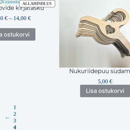
SOODUSMÜÜGIS
ALLAHINDLUS
ovide kirjatasku
TOODE
Hinnavahemik:
00
€
–
14,00
€
13,00 €
kuni
a ostukorvi
14,00 €
Nukuriidepuu süda
5,00
€
Lisa ostukorvi
1
2
←
3
4