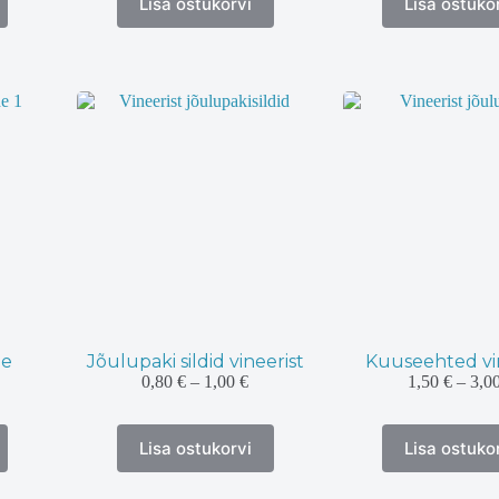
Lisa ostukorvi
Lisa ostuko
tootel
tootel
on
on
mitu
mitu
varianti.
varian
Valikuid
Valik
saab
saab
teha
teha
tootelehel.
tootel
he
Jõulupaki sildid vineerist
Kuuseehted vi
Hinnavahemik:
0,80
€
–
1,00
€
1,50
€
–
3,0
0,80 €
nnavahemik:
kuni
50 €
Sellel
Sellel
1,00 €
ni
Lisa ostukorvi
Lisa ostuko
tootel
tootel
50 €
on
on
mitu
mitu