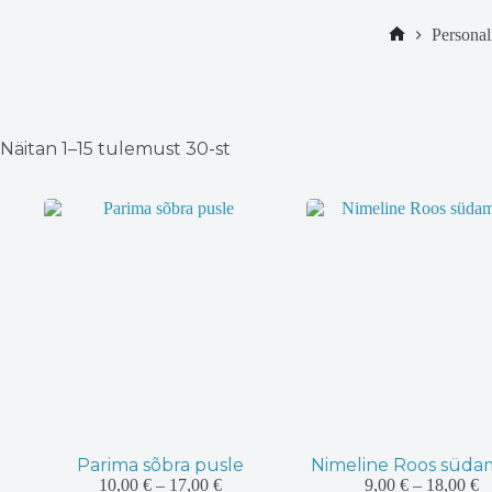
Personal
Home
Sorditud
Näitan 1–15 tulemust 30-st
uusimate
järgi
Parima sõbra pusle
Nimeline Roos süd
Hinnavahemik:
H
10,00
€
–
17,00
€
9,00
€
–
18,00
€