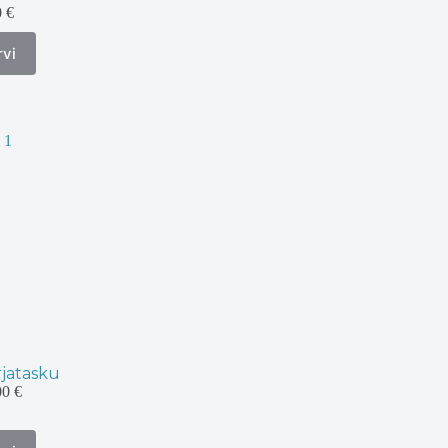
Hinnavahemik:
0
€
8,00 €
kuni
rvi
9,00 €
ti.
uid
ehel.
rjatasku
Hinnavahemik:
00
€
13,00 €
kuni
14,00 €