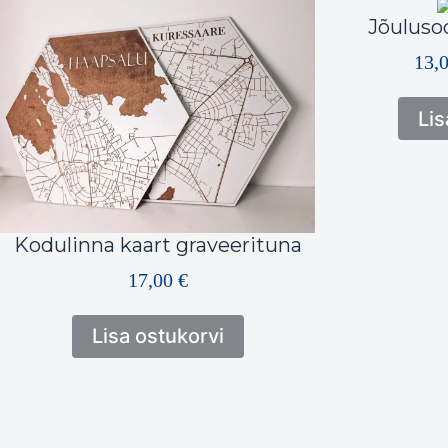
Jõuluso
13,
Lis
Kodulinna kaart graveerituna
17,00
€
Lisa ostukorvi