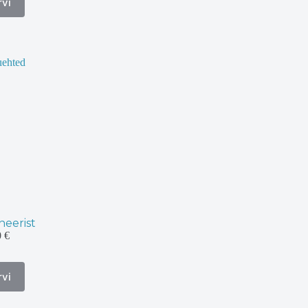
rvi
ti.
uid
ehel.
neerist
Hinnavahemik:
0
€
1,50 €
kuni
3,00 €
rvi