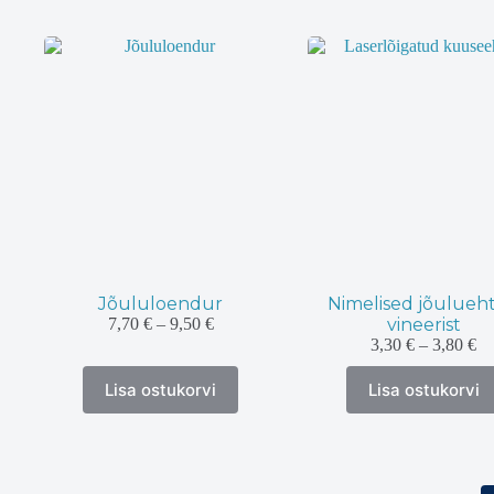
varianti.
varianti.
Valikuid
Valikuid
saab
saab
teha
teha
tootelehel.
tootelehel.
Jõululoendur
Nimelised jõulueh
Hinnavahemik:
7,70
€
–
9,50
€
vineerist
7,70 €
Hi
3,30
€
–
3,80
€
kuni
3,
Sellel
Sellel
9,50 €
ku
Lisa ostukorvi
Lisa ostukorvi
tootel
tootel
3,
on
on
mitu
mitu
varianti.
varianti.
Valikuid
Valikuid
saab
saab