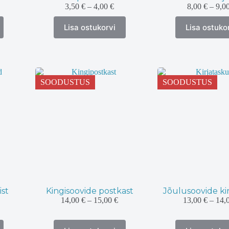
,00 €
Hinnavahemik:
3,50
€
–
4,00
€
8,00
€
–
9,0
uni
3,50 €
Sellel
Sellel
8,00 €
kuni
Lisa ostukorvi
Lisa ostuko
tootel
tootel
4,00 €
on
on
mitu
mitu
varianti.
varian
Valikuid
Valik
saab
saab
SOODUSTUS
SOODUSTUS
teha
teha
tootelehel.
tootel
ist
Kingisoovide postkast
Jõulusoovide ki
nnavahemik:
Hinnavahemik:
14,00
€
–
15,00
€
13,00
€
–
14,
50 €
14,00 €
ni
kuni
Sellel
Sellel
00 €
15,00 €