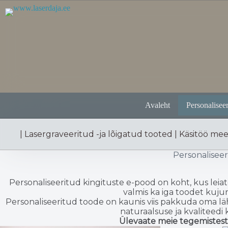
Skip
to
content
Avaleht
Personaliseer
| Lasergraveeritud -ja lõigatud tooted | Käsitöö me
Personaliseer
Personaliseeritud kingituste e-pood on koht, kus leia
valmis ka iga toodet kuj
Personaliseeritud toode on kaunis viis pakkuda oma lä
naturaalsuse ja kvaliteedi
Ülevaate meie tegemistest