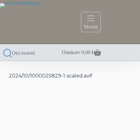
Skip
to
content
Menüü
Ostukorv
0,00
€
Otsi tooteid
2024/10/1000025829-1-scaled.avif